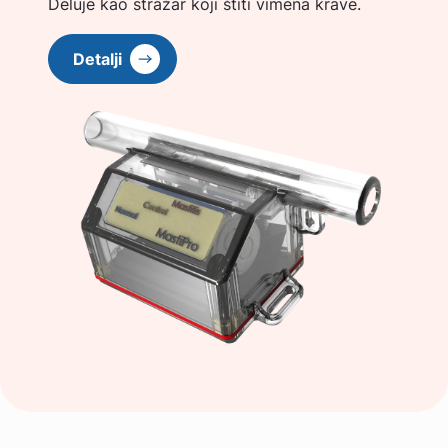
Deluje kao stražar koji štiti vimena krave.
Detalji