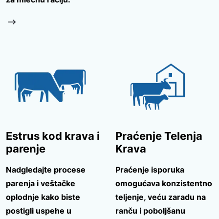
Estrus kod krava i
Praćenje Telenja
parenje
Krava
Nadgledajte procese
Praćenje isporuka
parenja i veštačke
omogućava konzistentno
oplodnje kako biste
teljenje, veću zaradu na
postigli uspehe u
ranču i poboljšanu