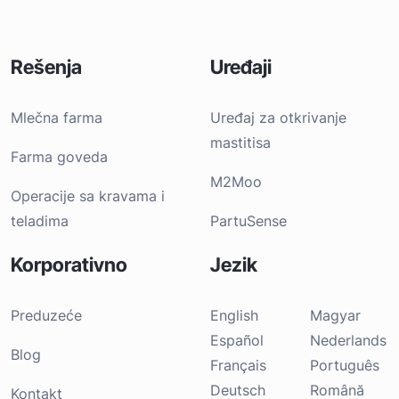
Rešenja
Uređaji
Mlečna farma
Uređaj za otkrivanje
mastitisa
Farma goveda
M2Moo
Operacije sa kravama i
teladima
PartuSense
Korporativno
Jezik
Preduzeće
English
Magyar
Español
Nederlands
Blog
Français
Português
Deutsch
Română
Kontakt