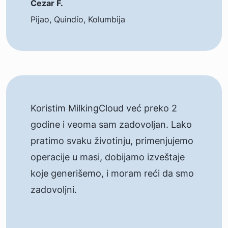
Cezar F.
Pijao, Quindío, Kolumbija
Koristim MilkingCloud već preko 2
godine i veoma sam zadovoljan. Lako
pratimo svaku životinju, primenjujemo
operacije u masi, dobijamo izveštaje
koje generišemo, i moram reći da smo
zadovoljni.