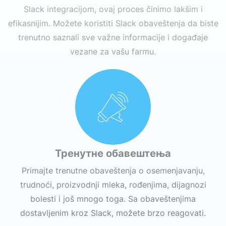
Slack integracijom, ovaj proces činimo lakšim i
efikasnijim. Možete koristiti Slack obaveštenja da biste
trenutno saznali sve važne informacije i događaje
vezane za vašu farmu.
1 .'- '1 .
Тренутне обавештења
Primajte trenutne obaveštenja o osemenjavanju,
trudnoći, proizvodnji mleka, rođenjima, dijagnozi
bolesti i još mnogo toga. Sa obaveštenjima
dostavljenim kroz Slack, možete brzo reagovati.