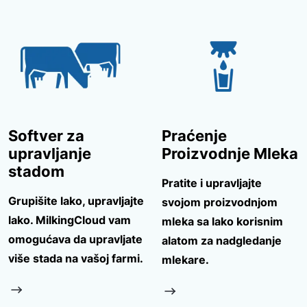
Softver za
Praćenje
upravljanje
Proizvodnje Mleka
stadom
Pratite i upravljajte
Grupišite lako, upravljajte
svojom proizvodnjom
lako. MilkingCloud vam
mleka sa lako korisnim
omogućava da upravljate
alatom za nadgledanje
više stada na vašoj farmi.
mlekare.