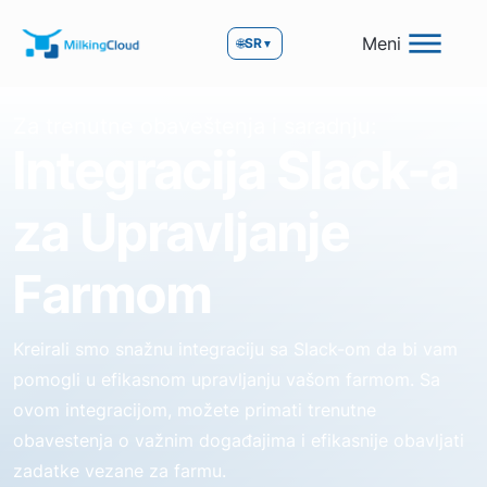
Meni
🌐
SR
▼
Za trenutne obaveštenja i saradnju:
Integracija Slack-a
za Upravljanje
Farmom
Kreirali smo snažnu integraciju sa Slack-om da bi vam
pomogli u efikasnom upravljanju vašom farmom. Sa
ovom integracijom, možete primati trenutne
obavestenja o važnim događajima i efikasnije obavljati
zadatke vezane za farmu.