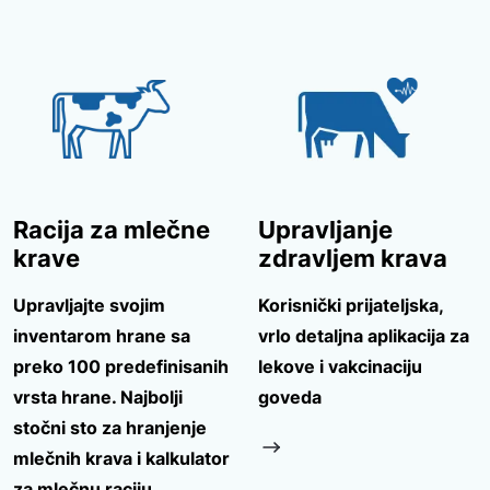
Racija za mlečne
Upravljanje
krave
zdravljem krava
Upravljajte svojim
Korisnički prijateljska,
inventarom hrane sa
vrlo detaljna aplikacija za
preko 100 predefinisanih
lekove i vakcinaciju
vrsta hrane. Najbolji
goveda
stočni sto za hranjenje
mlečnih krava i kalkulator
za mlečnu raciju.