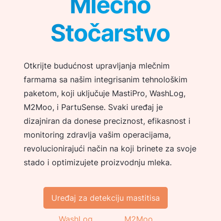
Mlečno
Stočarstvo
Otkrijte budućnost upravljanja mlečnim
farmama sa našim integrisanim tehnološkim
paketom, koji uključuje MastiPro, WashLog,
M2Moo, i PartuSense. Svaki uređaj je
dizajniran da donese preciznost, efikasnost i
monitoring zdravlja vašim operacijama,
revolucionirajući način na koji brinete za svoje
stado i optimizujete proizvodnju mleka.
Uređaj za detekciju mastitisa
WashLog
M2Moo