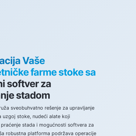
acija Vaše
tničke farme stoke sa
i softver za
anje stadom
ruža sveobuhvatno rešenje za upravljanje
uzgoj stoke, nudeći alate koji
 praćenje stada i mogućnosti softvera za
ša robustna platforma podržava operacije