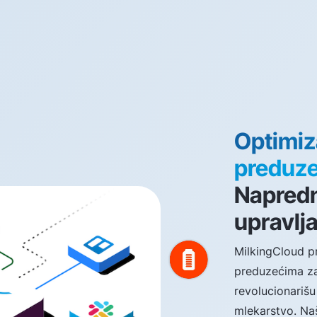
Optimiz
preduze
Napredn
upravlj
MilkingCloud p
preduzećima za 
revolucionarišu
mlekarstvo. Na