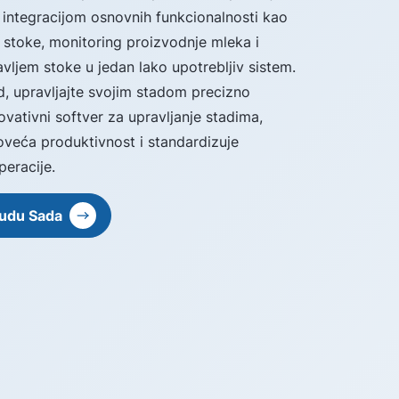
 integracijom osnovnih funkcionalnosti kao
 stoke, monitoring proizvodnje mleka i
avljem stoke u jedan lako upotrebljiv sistem.
d, upravljajte svojim stadom precizno
novativni softver za upravljanje stadima,
oveća produktivnost i standardizuje
eracije.
nudu Sada