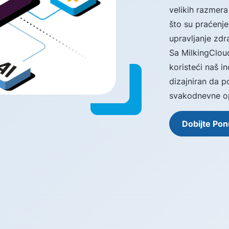
velikih razmera
što su praćenje
upravljanje zdr
Sa MilkingClou
koristeći naš i
dizajniran da p
svakodnevne op
Dobijte Po