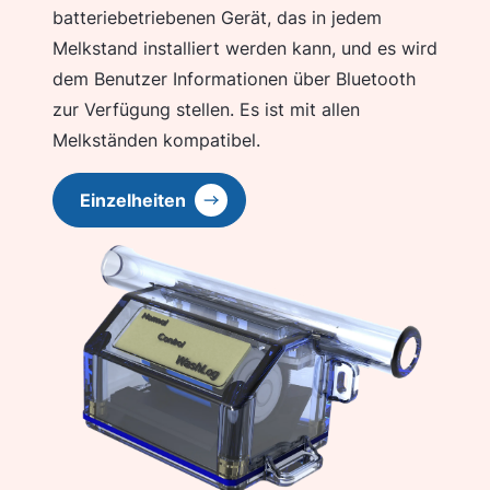
batteriebetriebenen Gerät, das in jedem
Melkstand installiert werden kann, und es wird
dem Benutzer Informationen über Bluetooth
zur Verfügung stellen. Es ist mit allen
Melkständen kompatibel.
Einzelheiten