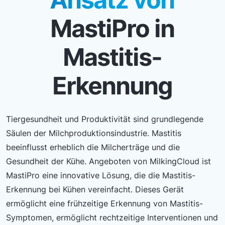
MastiPro in
Mastitis-
Erkennung
Tiergesundheit und Produktivität sind grundlegende
Säulen der Milchproduktionsindustrie. Mastitis
beeinflusst erheblich die Milcherträge und die
Gesundheit der Kühe. Angeboten von MilkingCloud ist
MastiPro eine innovative Lösung, die die Mastitis-
Erkennung bei Kühen vereinfacht. Dieses Gerät
ermöglicht eine frühzeitige Erkennung von Mastitis-
Symptomen, ermöglicht rechtzeitige Interventionen und