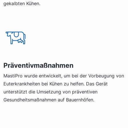
gekalbten Kühen.
Präventivmaßnahmen
MastiPro wurde entwickelt, um bei der Vorbeugung von
Euterkrankheiten bei Kühen zu helfen. Das Gerät
unterstützt die Umsetzung von präventiven
Gesundheitsmaßnahmen auf Bauernhöfen.