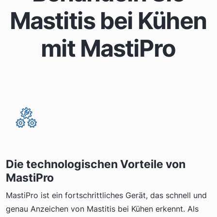
Mastitis bei Kühen
mit MastiPro
Die technologischen Vorteile von
MastiPro
MastiPro ist ein fortschrittliches Gerät, das schnell und
genau Anzeichen von Mastitis bei Kühen erkennt. Als