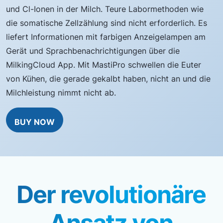
und Cl-Ionen in der Milch. Teure Labormethoden wie
die somatische Zellzählung sind nicht erforderlich. Es
liefert Informationen mit farbigen Anzeigelampen am
Gerät und Sprachbenachrichtigungen über die
MilkingCloud App. Mit MastiPro schwellen die Euter
von Kühen, die gerade gekalbt haben, nicht an und die
Milchleistung nimmt nicht ab.
BUY NOW
Der revolutionäre
Ansatz von