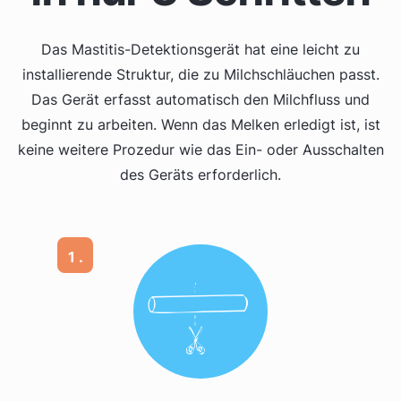
Das Mastitis-Detektionsgerät hat eine leicht zu
installierende Struktur, die zu Milchschläuchen passt.
Das Gerät erfasst automatisch den Milchfluss und
beginnt zu arbeiten. Wenn das Melken erledigt ist, ist
keine weitere Prozedur wie das Ein- oder Ausschalten
des Geräts erforderlich.
1 .