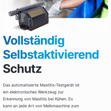
Vollständig
Selbstaktivierend
Schutz
Das automatisierte Mastitis-Testgerät ist
ein elektronisches Werkzeug zur
Erkennung von Mastitis bei Kühen. Es
kann an jede Art von Melkmaschine zum