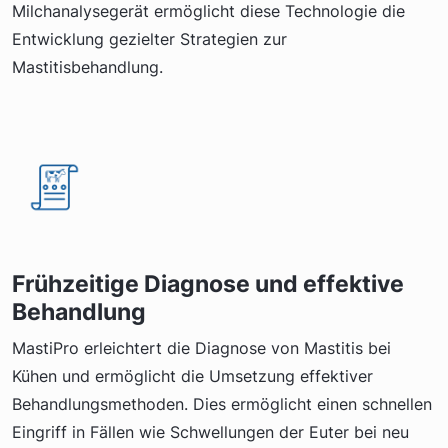
Milchanalysegerät ermöglicht diese Technologie die
Entwicklung gezielter Strategien zur
Mastitisbehandlung.
Frühzeitige Diagnose und effektive
Behandlung
MastiPro erleichtert die Diagnose von Mastitis bei
Kühen und ermöglicht die Umsetzung effektiver
Behandlungsmethoden. Dies ermöglicht einen schnellen
Eingriff in Fällen wie Schwellungen der Euter bei neu