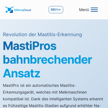
Menü
DE
EN
▼
Revolution der Mastitis-Erkennung
MastiPros
bahnbrechender
Ansatz
MastiPro ist ein automatisches Mastitis-
Erkennungsgerät, welches mit Melkmaschinen
kompatibel ist. Dank des intelligenten Systems erkennt
es frühzeitige Mastitis-Stadien aufgrund erhöhter Na-