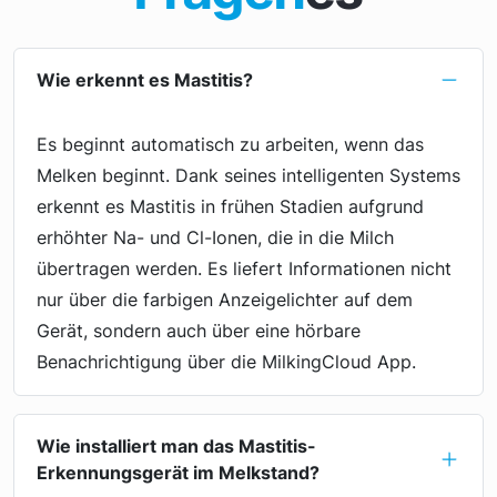
Wie erkennt es Mastitis?
Es beginnt automatisch zu arbeiten, wenn das
Melken beginnt. Dank seines intelligenten Systems
erkennt es Mastitis in frühen Stadien aufgrund
erhöhter Na- und Cl-Ionen, die in die Milch
übertragen werden. Es liefert Informationen nicht
nur über die farbigen Anzeigelichter auf dem
Gerät, sondern auch über eine hörbare
Benachrichtigung über die MilkingCloud App.
Wie installiert man das Mastitis-
Erkennungsgerät im Melkstand?