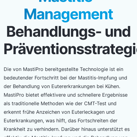
Management
Behandlungs- und
Präventionsstrateg
Die von MastiPro bereitgestellte Technologie ist ein
bedeutender Fortschritt bei der Mastitis-Impfung und
der Behandlung von Eutererkrankungen bei Kühen.
MastiPro bietet effektivere und schnellere Ergebnisse
als traditionelle Methoden wie der CMT-Test und
erkennt frühe Anzeichen von Euterleckagen und
Euterkrankungen, was hilft, das Fortschreiten der
Krankheit zu verhindern. Darüber hinaus unterstützt es