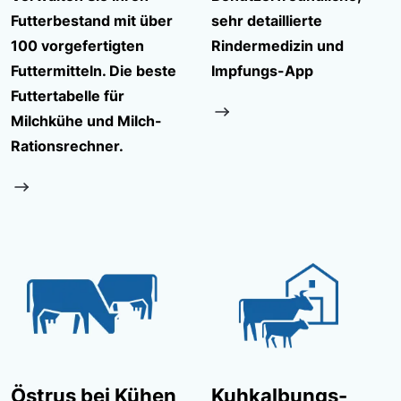
Futterbestand mit über
sehr detaillierte
100 vorgefertigten
Rindermedizin und
Futtermitteln. Die beste
Impfungs-App
Futtertabelle für
Milchkühe und Milch-
Rationsrechner.
Östrus bei Kühen
Kuhkalbungs-