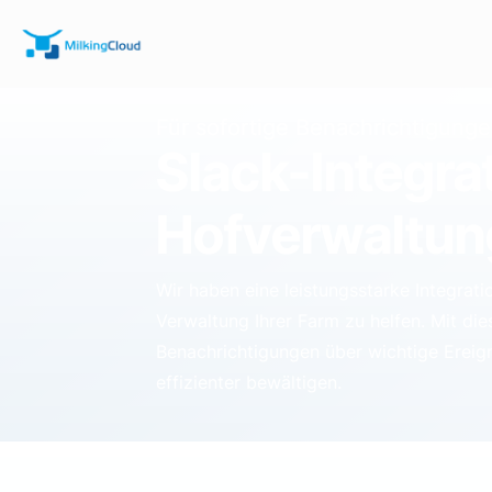
Für sofortige Benachrichtigung
Slack-Integrat
Hofverwaltun
Wir haben eine leistungsstarke Integratio
Verwaltung Ihrer Farm zu helfen. Mit die
Benachrichtigungen über wichtige Ereign
effizienter bewältigen.