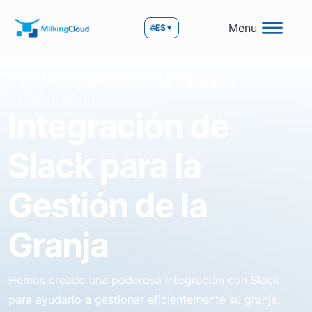
Menu
🌐
ES
▼
Para Notificaciones Instantáneas y
Colaboración
Integración de
Slack para la
Gestión de la
Granja
Hemos creado una poderosa integración con Slack
para ayudarlo a gestionar eficientemente su granja.