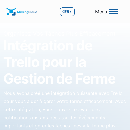
Menu
🌐
FR
▼
Organisez Vos Tâches Plus Efficacement
Intégration de
Trello pour la
Gestion de Ferme
Nous avons créé une intégration puissante avec Trello
pour vous aider à gérer votre ferme efficacement. Avec
cette intégration, vous pouvez recevoir des
notifications instantanées sur des événements
importants et gérer les tâches liées à la ferme plus