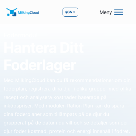
Meny
🌐
SV
▼
Fodermodul
Hantera Ditt
Foderlager
Med MilkingCloud kan du få rekommendationer om din
foderplan, registrera dina djur i olika grupper med olika
recept och analysera kostnader baserade på
inköpspriser. Med modulen Ration Plan kan du spara
dina foderplaner som tillämpats på de djur du
grupperat på de datum du vill och se detaljer som per
djur foder kostnad, protein och energi innehåll i fodret.