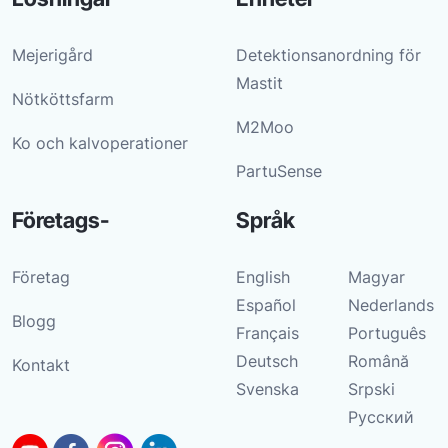
Mejerigård
Detektionsanordning för
Mastit
Nötköttsfarm
M2Moo
Ko och kalvoperationer
PartuSense
Företags-
Språk
Företag
English
Magyar
Español
Nederlands
Blogg
Français
Português
Deutsch
Română
Kontakt
Svenska
Srpski
Русский