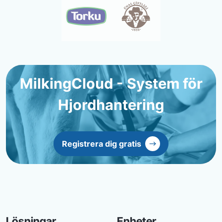
MilkingCloud - System för
Hjordhantering
Registrera dig gratis
Lösningar
Enheter