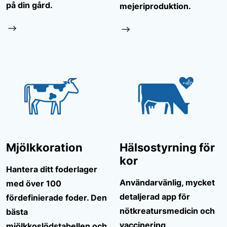
på din gård.
mejeriproduktion.
Mjölkkoration
Hälsostyrning för
kor
Hantera ditt foderlager
Användarvänlig, mycket
med över 100
detaljerad app för
fördefinierade foder. Den
nötkreatursmedicin och
bästa
vaccinering
mjölkkoslödstabellen och