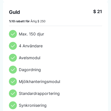
$ 21
Guld
%10 rabatt för
Årlig
$ 250
Max. 150 djur
4 Användare
Avelsmodul
Dagordning
Mjölkhanteringsmodul
Standardrapportering
Synkronisering