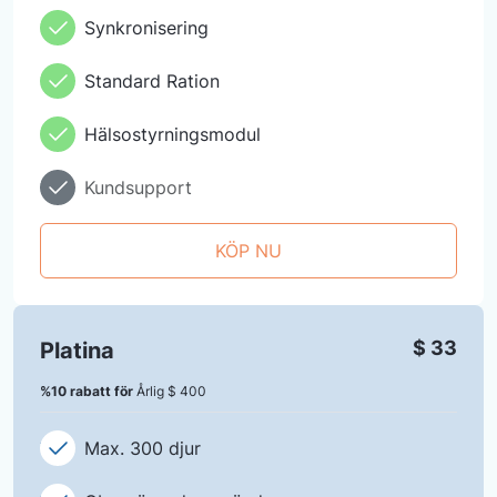
Synkronisering
Standard Ration
Hälsostyrningsmodul
Kundsupport
KÖP NU
$ 33
Platina
%10 rabatt för
Årlig
$ 400
Max. 300 djur