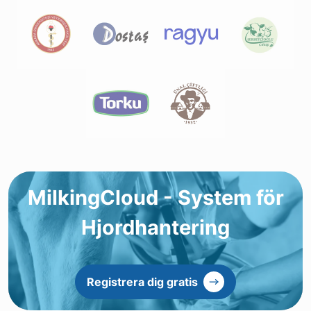
MilkingCloud - System för
Hjordhantering
Registrera dig gratis