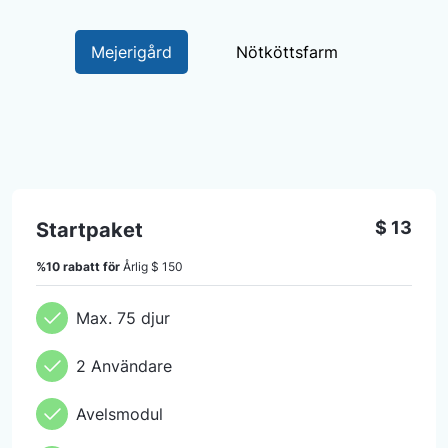
Mejerigård
Nötköttsfarm
$ 13
Startpaket
%10 rabatt för
Årlig
$ 150
Max. 75 djur
2 Användare
Avelsmodul