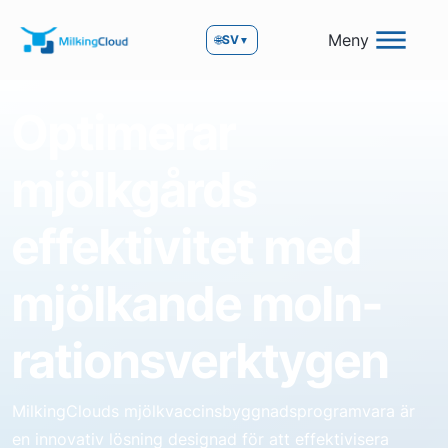
Meny
🌐
SV
▼
Optimerar
mjölkgårds
effektivitet med
mjölkande moln-
rationsverktygen
MilkingClouds mjölkvaccinsbyggnadsprogramvara är
en innovativ lösning designad för att effektivisera