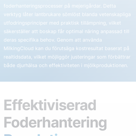
foderhanteringsprocesser på mejerigårdar. Detta
verktyg låter lantbrukare sömlöst blanda vetenskapliga
utfodringsprinciper med praktisk tillämpning, vilket
säkerställer att boskap får optimal näring anpassad till
deras specifika behov. Genom att använda
MilkingCloud kan du förutsäga kostresultat baserat på
realtidsdata, vilket möjliggör justeringar som förbättrar
både djurhälsa och effektiviteten i mjölkproduktionen.
Effektiviserad
Foderhantering