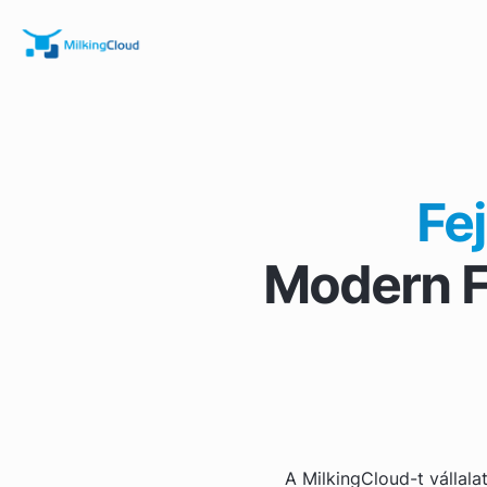
Fe
Modern F
A MilkingCloud-t vállala