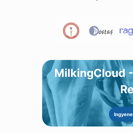
MilkingCloud -
Re
Ingyene