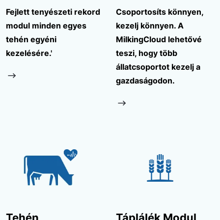
Fejlett tenyészeti rekord
Csoportosíts könnyen,
modul minden egyes
kezelj könnyen. A
tehén egyéni
MilkingCloud lehetővé
kezelésére.'
teszi, hogy több
állatcsoportot kezelj a
gazdaságodon.
Tehén
Táplálék Modul