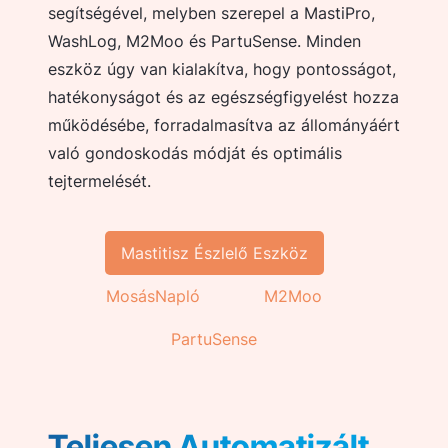
segítségével, melyben szerepel a MastiPro,
WashLog, M2Moo és PartuSense. Minden
eszköz úgy van kialakítva, hogy pontosságot,
hatékonyságot és az egészségfigyelést hozza
működésébe, forradalmasítva az állományáért
való gondoskodás módját és optimális
tejtermelését.
Mastitisz Észlelő Eszköz
MosásNapló
M2Moo
PartuSense
Teljesen Automatizált