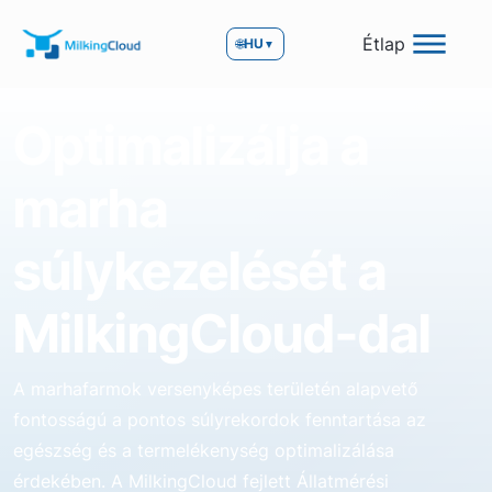
Étlap
🌐
HU
▼
Optimalizálja a
marha
súlykezelését a
MilkingCloud-dal
A marhafarmok versenyképes területén alapvető
fontosságú a pontos súlyrekordok fenntartása az
egészség és a termelékenység optimalizálása
érdekében. A MilkingCloud fejlett Állatmérési