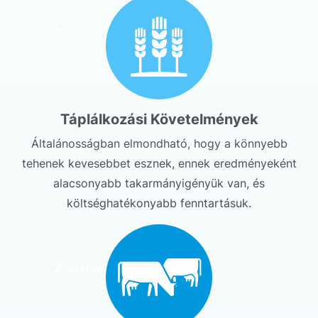
1.
Táplálkozási Követelmények
Általánosságban elmondható, hogy a könnyebb
tehenek kevesebbet esznek, ennek eredményeként
alacsonyabb takarmányigényük van, és
költséghatékonyabb fenntartásuk.
2.' in Hungarian would be '2.