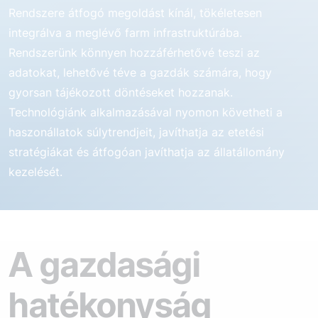
Rendszere átfogó megoldást kínál, tökéletesen
integrálva a meglévő farm infrastruktúrába.
Rendszerünk könnyen hozzáférhetővé teszi az
adatokat, lehetővé téve a gazdák számára, hogy
gyorsan tájékozott döntéseket hozzanak.
Technológiánk alkalmazásával nyomon követheti a
haszonállatok súlytrendjeit, javíthatja az etetési
stratégiákat és átfogóan javíthatja az állatállomány
kezelését.
A gazdasági
hatékonyság