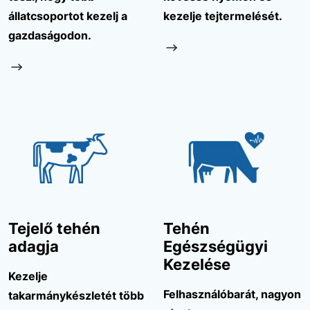
állatcsoportot kezelj a
kezelje tejtermelését.
gazdaságodon.
Tejelő tehén
Tehén
adagja
Egészségügyi
Kezelése
Kezelje
Felhasználóbarát, nagyon
takarmánykészletét több