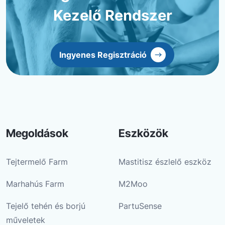
Kezelő Rendszer
Ingyenes Regisztráció
Megoldások
Eszközök
Tejtermelő Farm
Mastitisz észlelő eszköz
Marhahús Farm
M2Moo
Tejelő tehén és borjú
PartuSense
műveletek