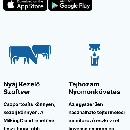
Nyáj Kezelő
Tejhozam
Szoftver
Nyomonkövetés
Csoportosíts könnyen,
Az egyszerűen
kezelj könnyen. A
használható tejtermelési
MilkingCloud lehetővé
monitorozó eszközzel
teszi, hogy több
kövesse nyomon és