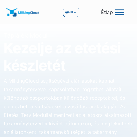
Étlap
🌐
HU
▼
Táplálék Modul
Kezelje az etetési
készletét
A MilkingCloud segítségével ajánlásokat kaphat
takarmánytervével kapcsolatban, rögzítheti állatait
különböző csoportokban különböző receptekkel, és
elemezheti a költségeket a vásárlási árak alapján. Az
Etetési Terv Modullal mentheti az állatokra alkalmazott
takarmányterveit a kívánt dátumokon, és megtekintheti
az állatonkénti takarmányköltséget, a takarmány