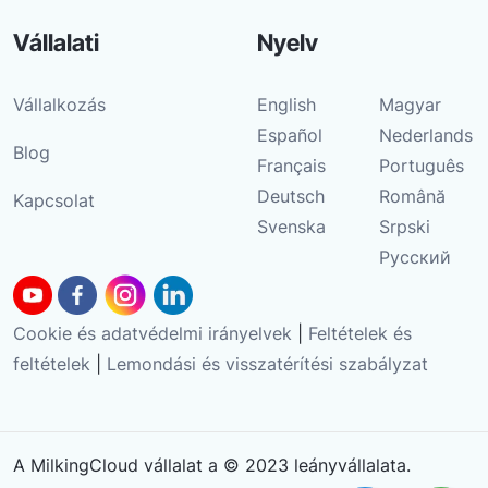
Vállalati
Nyelv
Vállalkozás
English
Magyar
Español
Nederlands
Blog
Français
Português
Deutsch
Română
Kapcsolat
Svenska
Srpski
Русский
Cookie és adatvédelmi irányelvek
|
Feltételek és
feltételek
|
Lemondási és visszatérítési szabályzat
A MilkingCloud vállalat a © 2023 leányvállalata.