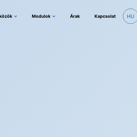
HU
közök
Modulok
Árak
Kapcsolat