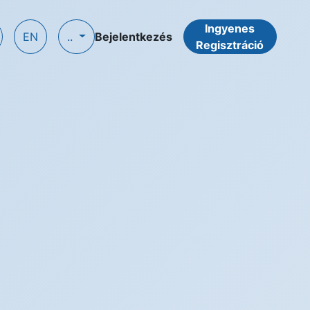
Ingyenes
EN
..
Bejelentkezés
Regisztráció