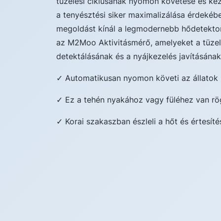
tüzelési ciklusának nyomon követése és ke
a tenyésztési siker maximalizálása érdekéb
megoldást kínál a legmodernebb hődetektor
az M2Moo Aktivitásmérő, amelyeket a tüze
detektálásának és a nyájkezelés javításának 
✓ Automatikusan nyomon követi az állatok
✓ Ez a tehén nyakához vagy füléhez van rö
✓ Korai szakaszban észleli a hőt és értesíté