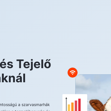
és Tejelő
knál
fontosságú a szarvasmarhák