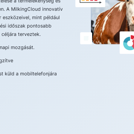
zelése a termelékenység és
en. A MilkingCloud innovatív
 eszközeivel, mint például
lési időszak pontosabb
céljára terveztek.
 napi mozgását.
gzítve
st küld a mobiltelefonjára