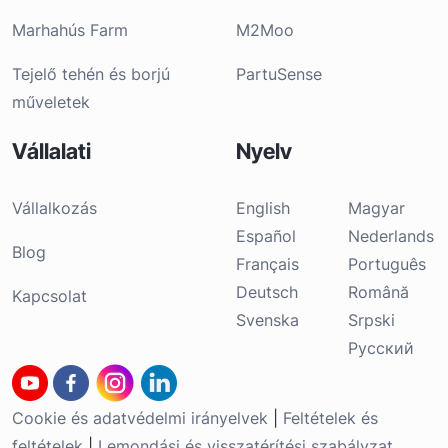
Marhahús Farm
M2Moo
Tejelő tehén és borjú
PartuSense
műveletek
Vállalati
Nyelv
Vállalkozás
English
Magyar
Español
Nederlands
Blog
Français
Português
Deutsch
Română
Kapcsolat
Svenska
Srpski
Русский
Cookie és adatvédelmi irányelvek
|
Feltételek és
feltételek
|
Lemondási és visszatérítési szabályzat