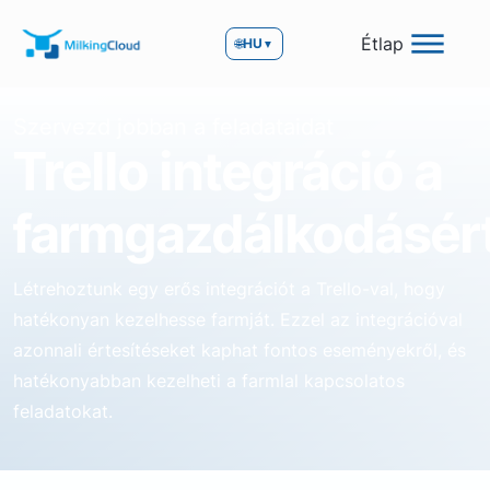
Étlap
🌐
HU
▼
Szervezd jobban a feladataidat
Trello integráció a
farmgazdálkodásér
Létrehoztunk egy erős integrációt a Trello-val, hogy
hatékonyan kezelhesse farmját. Ezzel az integrációval
azonnali értesítéseket kaphat fontos eseményekről, és
hatékonyabban kezelheti a farmlal kapcsolatos
feladatokat.