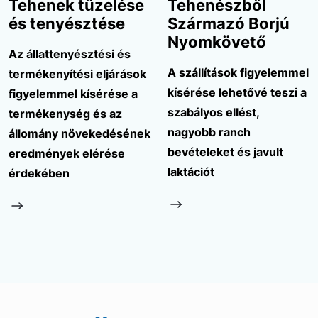
Tehenek tüzelése
Tehenészből
és tenyésztése
Származó Borjú
Nyomkövető
Az állattenyésztési és
A szállítások figyelemmel
termékenyítési eljárások
kísérése lehetővé teszi a
figyelemmel kísérése a
szabályos ellést,
termékenység és az
nagyobb ranch
állomány növekedésének
bevételeket és javult
eredmények elérése
laktációt
érdekében