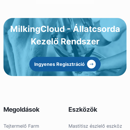
MilkingCloud - Állatcsorda
Kezelő Rendszer
Ingyenes Regisztráció
Megoldások
Eszközök
Tejtermelő Farm
Mastitisz észlelő eszköz