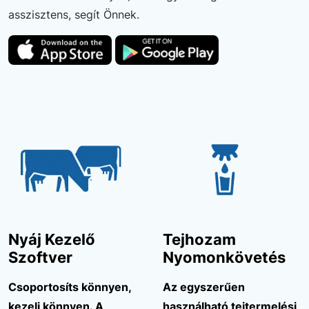
asszisztens, segít Önnek.
Nyáj Kezelő
Tejhozam
Szoftver
Nyomonkövetés
Csoportosíts könnyen,
Az egyszerűen
kezelj könnyen. A
használható tejtermelési