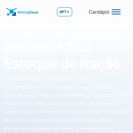
Cardápio
🌐
PT
▼
Módulo de Alimentação
Gerencie Seu
Estoque de Ração
Com o MilkingCloud, você pode receber
recomendações sobre seu plano de alimentação,
registrar seus animais em diferentes grupos com várias
receitas, e analisar custos com base nos preços de
compra. Com o Módulo de Plano de Ração, você pode
salvar seus planos de alimentação aplicados aos
animais que agrupou nas datas que desejar e ver