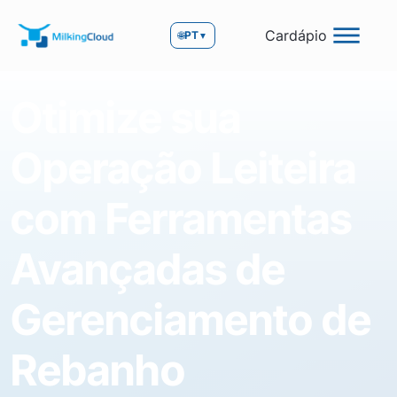
Cardápio
🌐
PT
▼
Otimize sua
Operação Leiteira
com Ferramentas
Avançadas de
Gerenciamento de
Rebanho