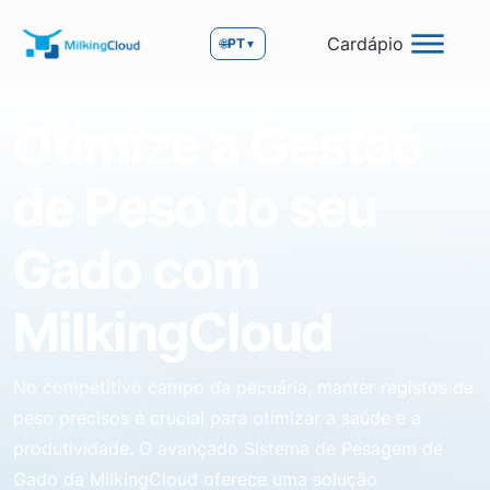
Cardápio
🌐
PT
▼
Otimize a Gestão
de Peso do seu
Gado com
MilkingCloud
No competitivo campo da pecuária, manter registos de
peso precisos é crucial para otimizar a saúde e a
produtividade. O avançado Sistema de Pesagem de
Gado da MilkingCloud oferece uma solução