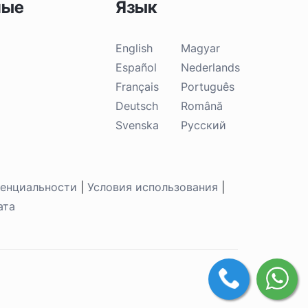
ные
Язык
English
Magyar
Español
Nederlands
Français
Português
Deutsch
Română
Svenska
Русский
денциальности
|
Условия использования
|
ата