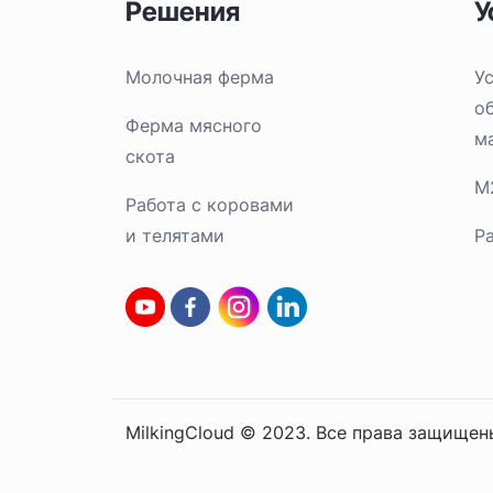
Решения
У
Молочная ферма
У
о
Ферма мясного
м
скота
M
Работа с коровами
и телятами
Pa
MilkingCloud © 2023. Все права защищен