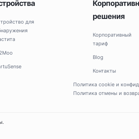
стройства
Корпоратив
решения
стройство для
бнаружения
Корпоративный
астита
тариф
2Moo
Blog
rtuSense
Контакты
Политика cookie и конфи
Политика отмены и возвр
ы.