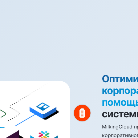
Оптими
корпор
помощ
систем
MilkingCloud 
корпоративно