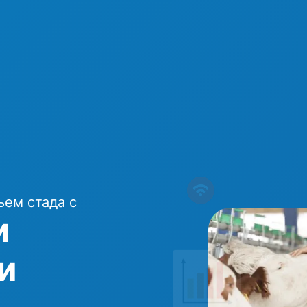
ьем стада с
и
и