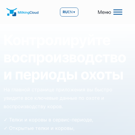
Меню
RU
EN
▼
Контролируйте
воспроизводство
и периоды охоты
На главной странице приложения вы быстро
увидите все ключевые данные по охоте и
воспроизводству коров.
✓ Телки и коровы в сервис-периоде,
✓ Открытые телки и коровы,