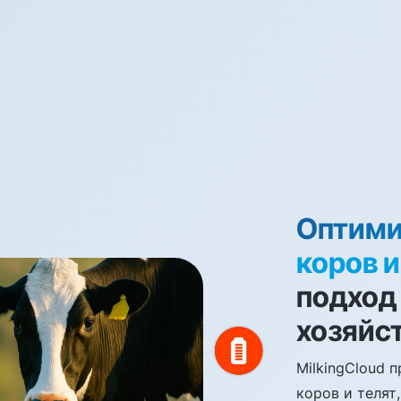
Оптими
коров и
подход
хозяйс
MilkingCloud 
коров и телят