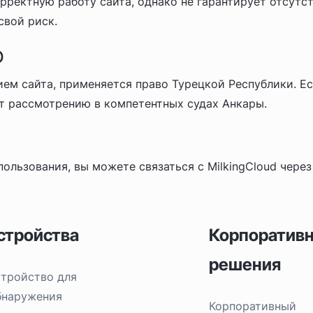
рректную работу сайта, однако не гарантирует отсутс
свой риск.
о
ием сайта, применяется право Турецкой Республики. Е
т рассмотрению в компетентных судах Анкары.
ользования, вы можете связаться с MilkingCloud через
стройства
Корпоратив
решения
стройство для
бнаружения
Корпоративный