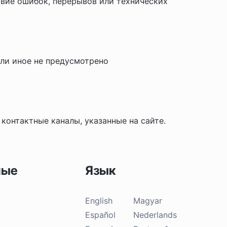
твие ошибок, перерывов или технических
сли иное не предусмотрено
 контактные каналы, указанные на сайте.
ные
Язык
English
Magyar
Español
Nederlands