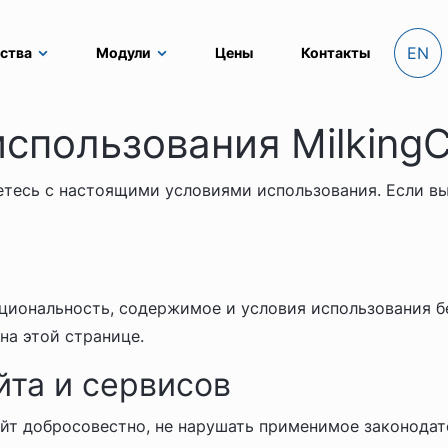
EN
ства
Модули
Цены
Контакты
спользования MilkingC
аетесь с настоящими условиями использования. Если вы
кциональность, содержимое и условия использования б
на этой странице.
йта и сервисов
айт добросовестно, не нарушать применимое законодат