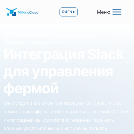
Меню
RU
EN
▼
Для мгновенных уведомлений и
совместной работы:
Интеграция Slack
для управления
фермой
Мы создали мощную интеграцию со Slack, чтобы
помочь вам эффективнее управлять фермой. С этой
интеграцией вы сможете мгновенно получать
важные уведомления и быстрее выполнять