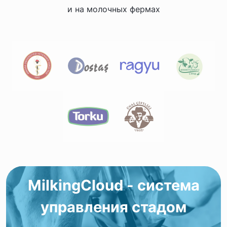
и на молочных фермах
MilkingCloud - система
управления стадом